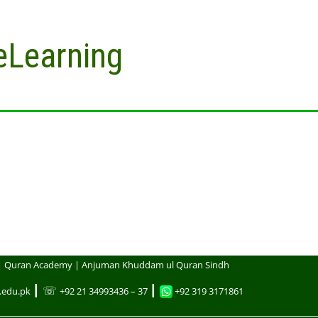
eLearning
| Quran Academy | Anjuman Khuddam ul Quran Sindh
┃ ☏
┃
.edu.pk
+92 21 34993436 – 37
+92 319 3171861