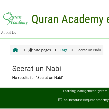
Skip to main content
Quran Academy 
About Us
Site pages
Tags
Seerat un Nabi
Seerat un Nabi
No results for "Seerat un Nabi"
Learning Management System 
🖂
onlinecourses@quranacademy